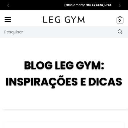
Parcelamento até
6x sem juros
Mudar
0
navegação
BLOG LEG GYM:
INSPIRAÇÕES E DICAS