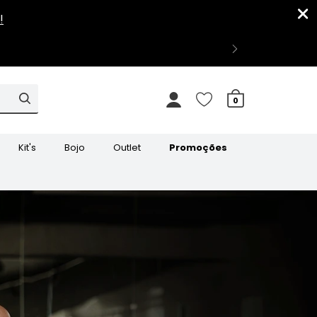
0
Kit's
Bojo
Outlet
Promoções