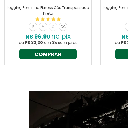
Legging Feminina Fitness Cós Transpassado
Legging Femi
Preta
P
M
G
GG
no pix
R$ 96,90
R$
ou
R$ 33,30
em
3x
sem juros
ou
R$ 
COMPRAR