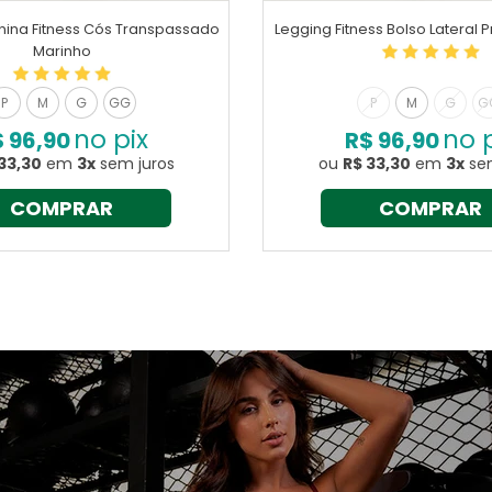
nina Fitness Cós Transpassado
Legging Fitness Bolso Lateral
Marinho
P
M
G
GG
P
M
G
G
no pix
no p
 96,90
R$ 96,90
33,30
em
3x
sem juros
ou
R$ 33,30
em
3x
sem
COMPRAR
COMPRAR