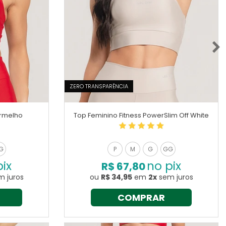
ZERO TRANSPARÊNCIA
ermelho
Top Feminino Fitness PowerSlim Off White
G
P
M
G
GG
pix
no pix
R$ 67,80
 juros
ou
R$ 34,95
em
2x
sem juros
COMPRAR