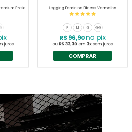
 Premium Preta
Legging Feminina Fitness Vermelha
G
P
M
G
GG
ix
no pix
R$ 96,90
 juros
ou
R$ 33,30
em
3x
sem juros
COMPRAR