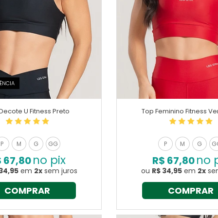
ÊNCIA
Decote U Fitness Preto
Top Feminino Fitness V
P
M
G
GG
P
M
G
G
no pix
no 
 67,80
R$ 67,80
34,95
em
2x
sem juros
ou
R$ 34,95
em
2x
sem
COMPRAR
COMPRAR