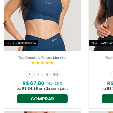
ZERO TRANSPARÊNCIA
ZERO TRANSPAR
Top Decote U Fitness Marinho
Top 
P
M
G
GG
no pix
R$ 67,80
R$
ou
R$ 34,95
em
2x
sem juros
ou
R$ 
COMPRAR