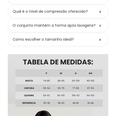
transparência.
Não! O top não acompanha bojo, mas tem
entrada para colocar e oferece boa
+
Qual é o nível de compressão oferecido?
sustentação mesmo sem. Bojo vendido
Compressão média a alta, valorizando as curvas
separadamente no site.
e mantendo liberdade nos movimentos.
+
O conjunto mantém a forma após lavagens?
Sim! Seguindo os cuidados, preserva cor,
firmeza e elasticidade.
+
Como escolher o tamanho ideal?
Consulte nossa tabela de medidas. Se ainda
bater dúvida, nos chame nos canais de
atendimento — ajudamos você a escolher
certinho.