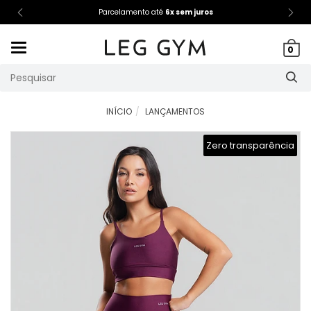
Parcelamento até
6x sem juros
Mudar
0
navegação
INÍCIO
LANÇAMENTOS
Zero transparência