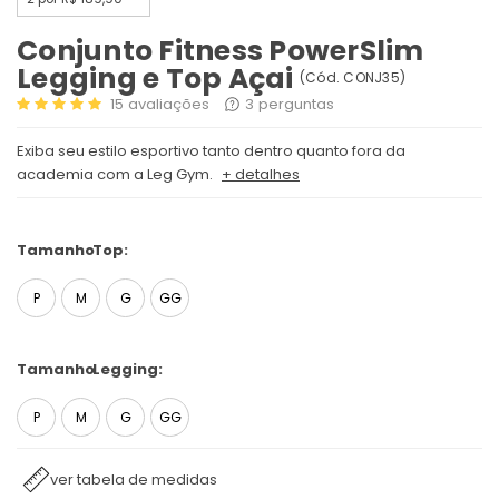
Conjunto Fitness PowerSlim
Legging e Top Açai
(
Cód.
CONJ35
)
15
avaliações
3
perguntas
Exiba seu estilo esportivo tanto dentro quanto fora da
academia com a Leg Gym.
+ detalhes
Tamanho
Top:
P
M
G
GG
Tamanho
Legging:
P
M
G
GG
ver tabela de medidas