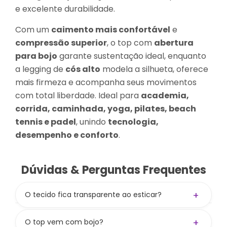
e excelente durabilidade.
Com um
caimento mais confortável
e
compressão superior
, o top com
abertura
para bojo
garante sustentação ideal, enquanto
a legging de
cós alto
modela a silhueta, oferece
mais firmeza e acompanha seus movimentos
com total liberdade. Ideal para
academia,
corrida, caminhada, yoga, pilates, beach
tennis e padel
, unindo
tecnologia,
desempenho e conforto
.
Dúvidas & Perguntas Frequentes
+
O tecido fica transparente ao esticar?
Não! A gramatura de 300 g/m² aliada à
composição
84% PES / 16% PUE
garante zero
+
O top vem com bojo?