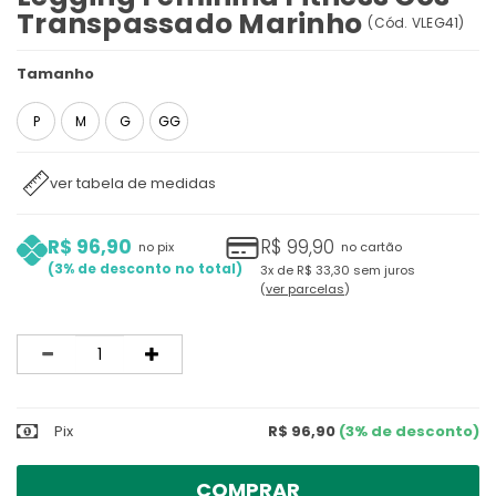
Transpassado Marinho
(
Cód.
VLEG41
)
Tamanho
P
M
G
GG
ver tabela de medidas
R$ 96,90
R$ 99,90
no pix
no cartão
3%
3x
de
R$ 33,30
sem juros
ver parcelas
Quantidade
Pix
R$ 96,90
(3% de desconto)
COMPRAR