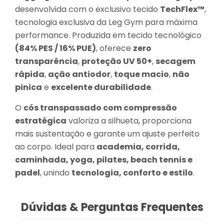
desenvolvida com o exclusivo tecido
TechFlex™
,
tecnologia exclusiva da Leg Gym para máxima
performance. Produzida em tecido tecnológico
(84% PES / 16% PUE)
, oferece
zero
transparência
,
proteção UV 50+
,
secagem
rápida
,
ação antiodor
,
toque macio
,
não
pinica
e
excelente durabilidade
.
O
cós transpassado com compressão
estratégica
valoriza a silhueta, proporciona
mais sustentação e garante um ajuste perfeito
ao corpo. Ideal para
academia, corrida,
caminhada, yoga, pilates, beach tennis e
padel
, unindo
tecnologia, conforto e estilo
.
Dúvidas & Perguntas Frequentes