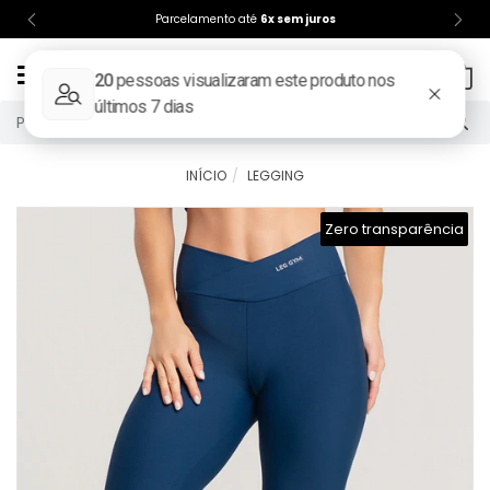
Parcelamento até
6x sem juros
Mudar
0
navegação
INÍCIO
LEGGING
Zero transparência