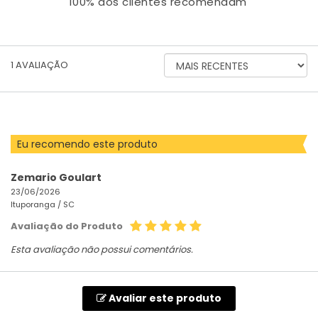
100% dos clientes recomendam
ORDENAR
1
AVALIAÇÃO
AVALIAÇÕES
POR
Eu recomendo este produto
Zemario Goulart
23/06/2026
Ituporanga /
SC
Avaliação do Produto
Esta avaliação não possui comentários.
Avaliar este produto