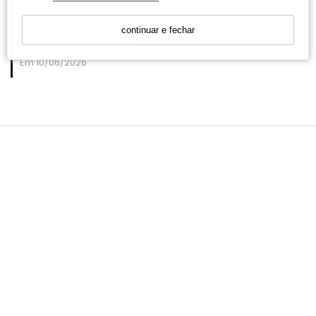
Sim 😊 Ela possui cintura alta, proporcionando ótimo
conforto e sustentação durante o uso. ❤️
continuar e fechar
Respondido por Leg Gym
Em 10/06/2026
INSTITUCIONAL
ATENDIMENTO
CONTATO
SELOS