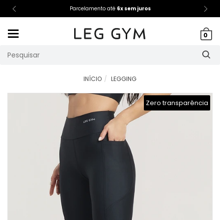
Parcelamento até
6x sem juros
Mudar
0
navegação
INÍCIO
LEGGING
Zero transparência