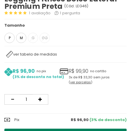
Premium Preta
(
Cód.
LEG46
)
1
avaliação
1
pergunta
Tamanho
P
M
G
GG
ver tabela de medidas
R$ 96,90
R$ 99,90
no pix
no cartão
3%
3x
de
R$ 33,30
sem juros
ver parcelas
Quantidade
Pix
R$ 96,90
(3% de desconto)