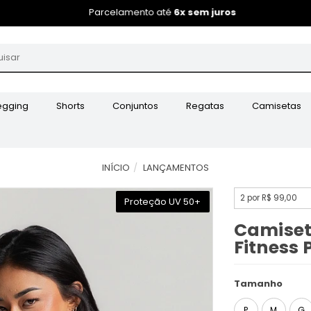
Parcelamento até
6x sem juros
egging
Shorts
Conjuntos
Regatas
Camisetas
INÍCIO
LANÇAMENTOS
2 por R$ 99,00
Proteção UV 50+
Camiset
Fitness 
Tamanho
P
M
G