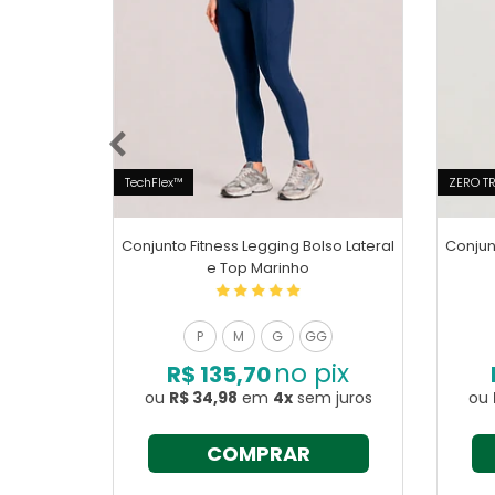
TechFlex™
ZERO T
Conjunto Fitness Legging Bolso Lateral
Conjun
e Top Marinho
P
M
G
GG
no pix
R$ 135,70
ou
R$ 34,98
em
4x
sem juros
ou
COMPRAR