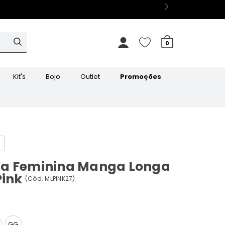
0
Kit's
Bojo
Outlet
Promoções
a Feminina Manga Longa
Pink
(
Cód.
MLPINK27
)
GG