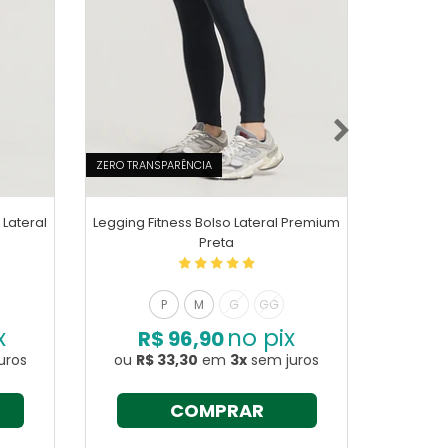
ZERO TRANSPARÊNCIA
ZERO TRAN
 Lateral
Legging Fitness Bolso Lateral Premium
Conj
Preta
Transpass
P
M
G
GG
x
no pix
R$ 96,90
R$
uros
ou
R$ 33,30
em
3x
sem juros
ou
R$
COMPRAR