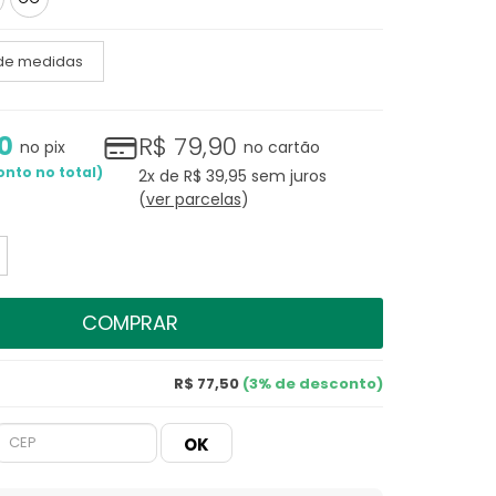
 de medidas
0
R$ 79,90
no pix
no cartão
2x
de
R$ 39,95
sem juros
ver parcelas
COMPRAR
R$ 77,50
(3% de desconto)