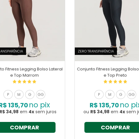
RANSPARÊNCIA
ZERO TRANSPARÊNCIA
to Fitness Legging Bolso Lateral
Conjunto Fitness Legging Bolso
e Top Marrom
e Top Preto
P
M
G
GG
P
M
G
GG
no pix
no pi
R$ 135,70
R$ 135,70
R$ 34,98
em
4x
sem juros
ou
R$ 34,98
em
4x
sem j
COMPRAR
COMPRAR