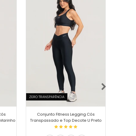
ZERO TRANSPARÊNCIA
Cós
Conjunto Fitness Legging Cós
Conju
Marinho
Transpassado e Top Decote U Preto