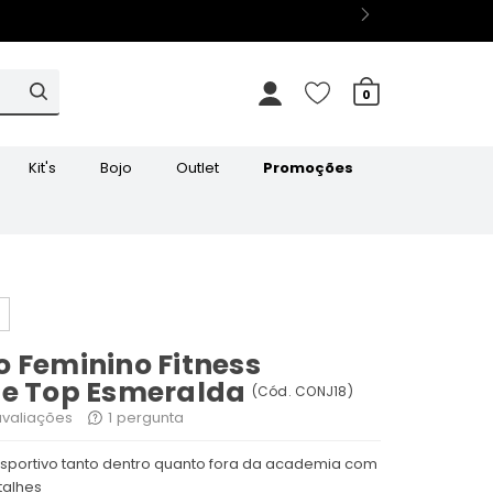
0
Kit's
Bojo
Outlet
Promoções
 Feminino Fitness
 e Top Esmeralda
(
Cód.
CONJ18
)
valiações
1
pergunta
 esportivo tanto dentro quanto fora da academia com
talhes