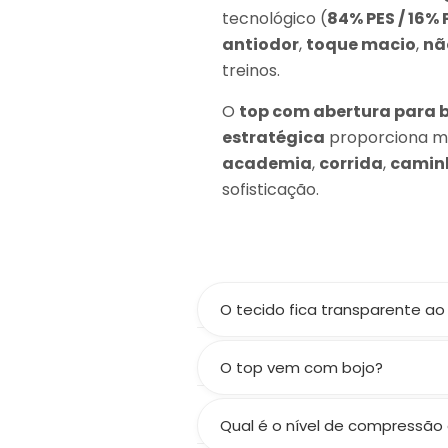
tecnológico (
84% PES / 16% 
antiodor
,
toque macio
,
nã
treinos.
O
top com abertura para 
estratégica
proporciona mai
academia
,
corrida
,
camin
sofisticação.
O tecido fica transparente ao
Não! A gramatura de 300 g/m² 
O top vem com bojo?
Não! O top não acompanha bojo
separadamente no site.
Qual é o nível de compressão