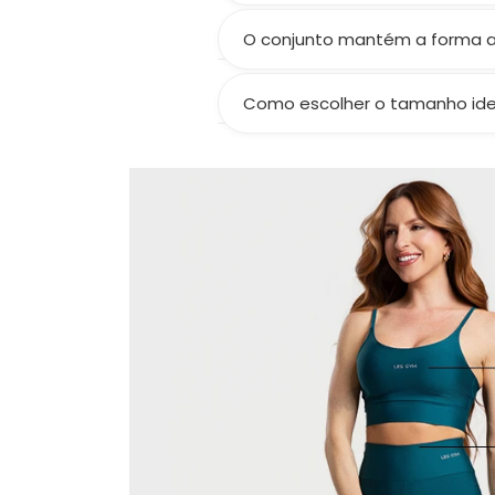
Compressão média a alta, valor
O conjunto mantém a forma 
Sim! Seguindo os cuidados, prese
Como escolher o tamanho ide
Consulte nossa tabela de medid
certinho.