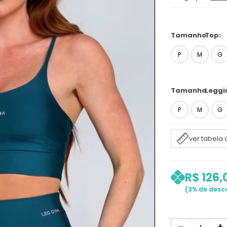
Tamanho
Top:
P
M
G
Tamanho
Leggi
P
M
G
ver tabela
R$ 126,
3%