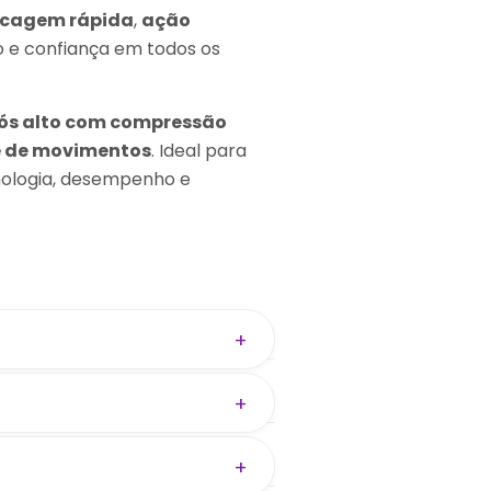
ecagem rápida
,
ação
o e confiança em todos os
cós alto com compressão
e de movimentos
. Ideal para
cnologia, desempenho e
+
cia.
+
esmo sem. Bojo vendido
+