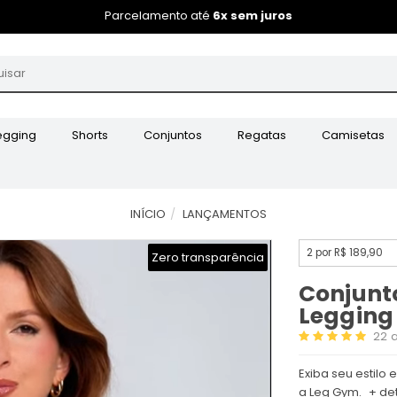
Parcelamento até
6x sem juros
egging
Shorts
Conjuntos
Regatas
Camisetas
INÍCIO
LANÇAMENTOS
2 por R$ 189,90
Zero transparência
Conjunto
Legging
22
a
Exiba seu estilo
a Leg Gym.
+ de