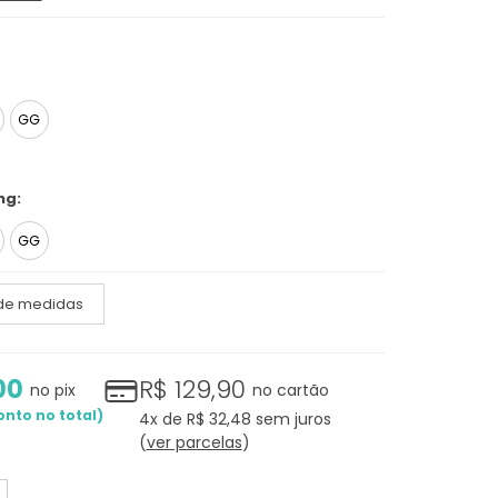
GG
ng:
GG
 de medidas
00
R$ 129,90
no pix
no cartão
4x
de
R$ 32,48
sem juros
ver parcelas