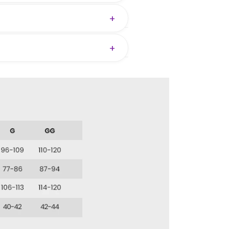
+
+
nto — ajudamos você a escolher