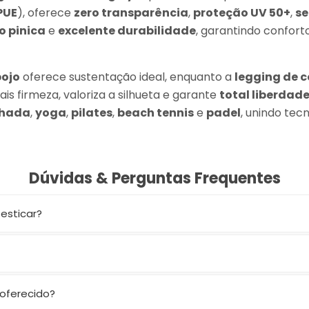
PUE
), oferece
zero transparência
,
proteção UV 50+
,
s
o pinica
e
excelente durabilidade
, garantindo confort
bojo
oferece sustentação ideal, enquanto a
legging de 
s firmeza, valoriza a silhueta e garante
total liberdad
hada
,
yoga
,
pilates
,
beach tennis
e
padel
, unindo te
Dúvidas & Perguntas Frequentes
 esticar?
aliada à composição
84% PES / 16% PUE
garante zero transparên
, mas tem entrada para colocar e oferece boa sustentação m
 oferecido?