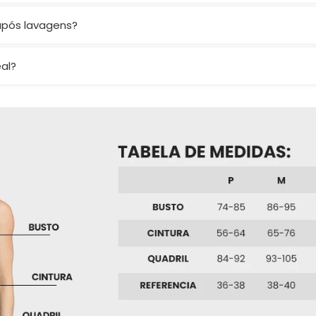
izando as curvas e mantendo liberdade nos movimentos.
após lavagens?
rva cor, firmeza e elasticidade.
al?
as. Se ainda bater dúvida, nos chame nos canais de atendime