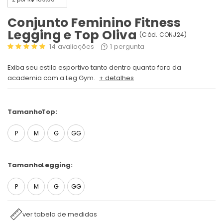
Conjunto Feminino Fitness
Legging e Top Oliva
(
Cód.
CONJ24
)
14
avaliações
1
pergunta
Exiba seu estilo esportivo tanto dentro quanto fora da
academia com a Leg Gym.
+ detalhes
Tamanho
Top:
P
M
G
GG
Tamanho
Legging:
P
M
G
GG
ver tabela de medidas