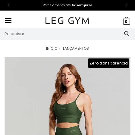
Parcelamento até
6x sem juros
Mudar
0
navegação
INÍCIO
LANÇAMENTOS
Zero transparência