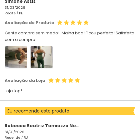
Simone Assis
31/03/2026
Recife /
PE
Avaliação do Produto
Gente compra sem medo!! Malha boa! Ficou perfeito! Satisfeita
com a compra!
Avaliação da Loja
Loja top!
Eu recomendo este produto
Rebecca Beatriz Tamiozzo Nogueira
31/01/2026
Resende /
RJ