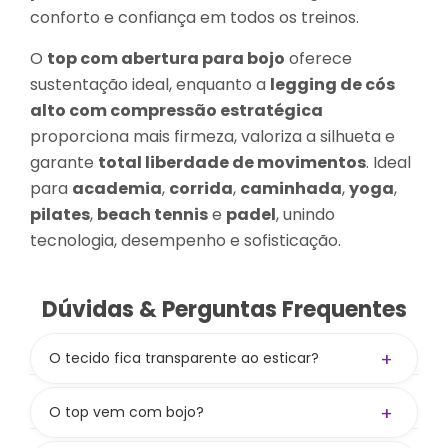
conforto e confiança em todos os treinos.
O
top com abertura para bojo
oferece
sustentação ideal, enquanto a
legging de cós
alto com compressão estratégica
proporciona mais firmeza, valoriza a silhueta e
garante
total liberdade de movimentos
. Ideal
para
academia
,
corrida
,
caminhada
,
yoga
,
pilates
,
beach tennis
e
padel
, unindo
tecnologia, desempenho e sofisticação.
Dúvidas & Perguntas Frequentes
+
O tecido fica transparente ao esticar?
Não! A gramatura de 300 g/m² aliada à
composição
84% PES / 16% PUE
garante zero
+
O top vem com bojo?
transparência.
Não! O top não acompanha bojo, mas tem