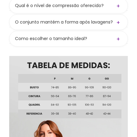
entrada para colocar e oferece boa
+
Qual é o nível de compressão oferecido?
sustentação mesmo sem. Bojo vendido
Compressão média a alta, valorizando as curvas
separadamente no site.
e mantendo liberdade nos movimentos.
+
O conjunto mantém a forma após lavagens?
Sim! Seguindo os cuidados, preserva cor,
firmeza e elasticidade.
+
Como escolher o tamanho ideal?
Consulte nossa tabela de medidas. Se ainda
bater dúvida, nos chame nos canais de
atendimento — ajudamos você a escolher
certinho.