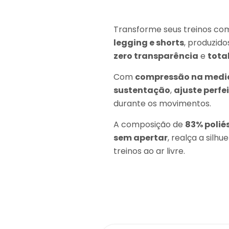
Transforme seus treinos com
legging e shorts
, produzid
zero transparência
e
tota
Com
compressão na medi
sustentação
,
ajuste perfe
durante os movimentos.
A composição de
83% polié
sem apertar
, realça a silh
treinos ao ar livre.