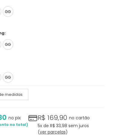
GG
ng:
GG
GG
 de medidas
80
R$ 169,90
no pix
no cartão
5x
de
R$ 33,98
sem juros
ver parcelas