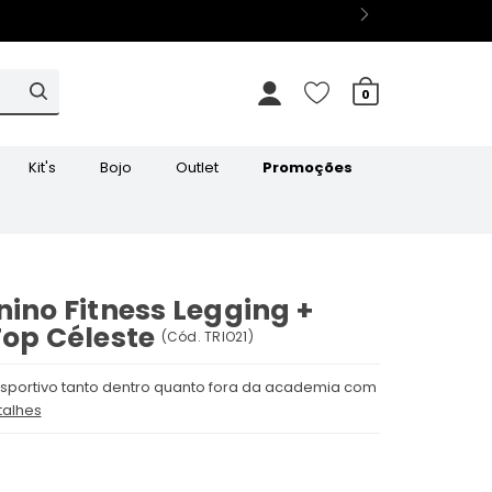
0
Kit's
Bojo
Outlet
Promoções
nino Fitness Legging +
Top Céleste
(
Cód.
TRIO21
)
 esportivo tanto dentro quanto fora da academia com
talhes