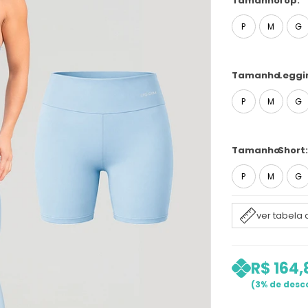
Tamanho
Top:
P
M
G
Tamanho
Leggi
P
M
G
Tamanho
Short:
P
M
G
ver tabela
R$ 164,
3%