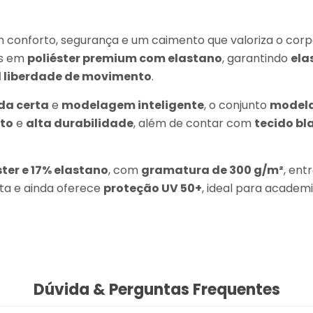
 conforto, segurança e um caimento que valoriza o corp
os em
poliéster premium com elastano
, garantindo
ela
l liberdade de movimento
.
da certa
e
modelagem inteligente
, o conjunto
modela
ito
e
alta durabilidade
, além de contar com
tecido bl
ster e 17% elastano
, com
gramatura de 300 g/m²
, ent
ueta e ainda oferece
proteção UV 50+
, ideal para academi
Dúvida & Perguntas Frequentes