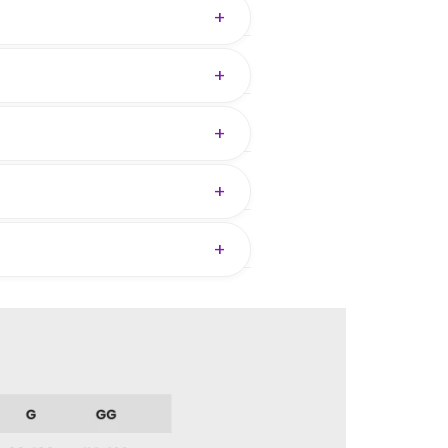
+
o transparência.
+
o natural, dispensando o uso de
+
+
+
nto — ajudamos você a escolher