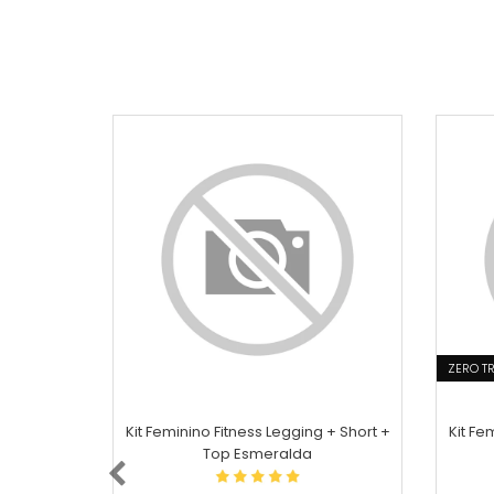
ZERO T
Kit Feminino Fitness Legging + Short +
Kit Fe
Top Esmeralda