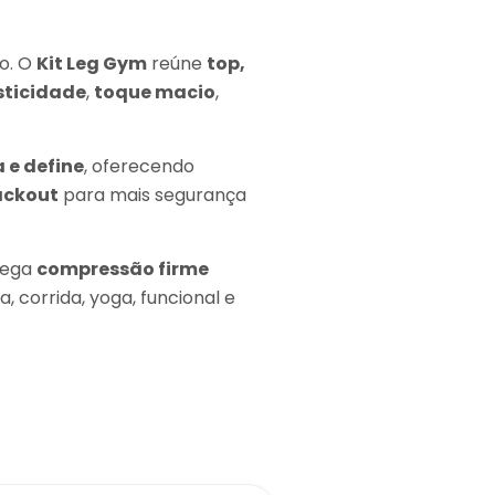
o. O
Kit Leg Gym
reúne
top,
sticidade
,
toque macio
,
 e define
, oferecendo
ackout
para mais segurança
rega
compressão firme
a, corrida, yoga, funcional e