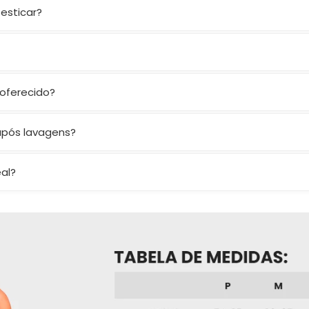
 esticar?
aliada à composição
83% poliéster + 17% elastano
garante zer
 mas possui entrada para bojo removível e oferece sustentaçã
 oferecido?
izando as curvas e mantendo liberdade nos movimentos.
após lavagens?
rva cor, firmeza e elasticidade.
al?
as. Se ainda bater dúvida, nos chame nos canais de atendime