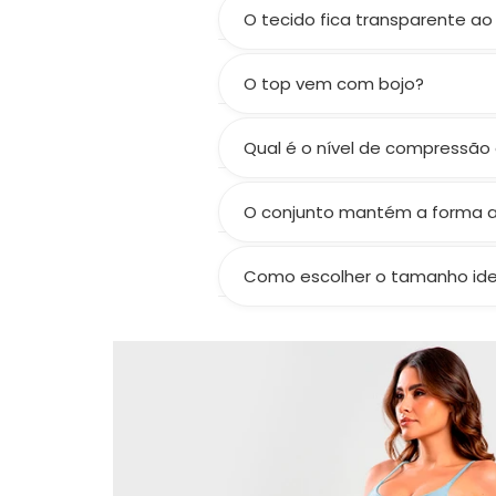
O tecido fica transparente ao
Não! A gramatura de 300 g/m² 
O top vem com bojo?
Não! O top não acompanha bojo,
bojo.
Qual é o nível de compressão
Compressão média a alta, valor
O conjunto mantém a forma 
Sim! Seguindo os cuidados, prese
Como escolher o tamanho ide
Consulte nossa tabela de medid
certinho.