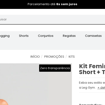
Parcelamento até
6x sem juros
egging
Shorts
Conjuntos
Regatas
Camisetas
INÍCIO
PROMOÇÕES
KITS
Kit Femi
Zero transparência
Short + 
Exiba seu estilo
a Leg Gym.
+ de