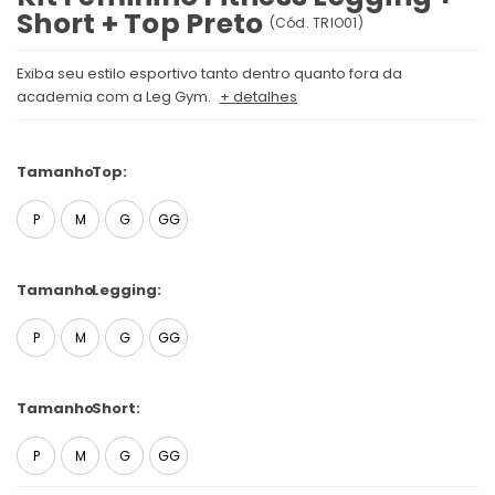
Short + Top Preto
(
Cód.
TRIO01
)
Exiba seu estilo esportivo tanto dentro quanto fora da
academia com a Leg Gym.
+ detalhes
Tamanho
Top:
P
M
G
GG
Tamanho
Legging:
P
M
G
GG
Tamanho
Short:
P
M
G
GG