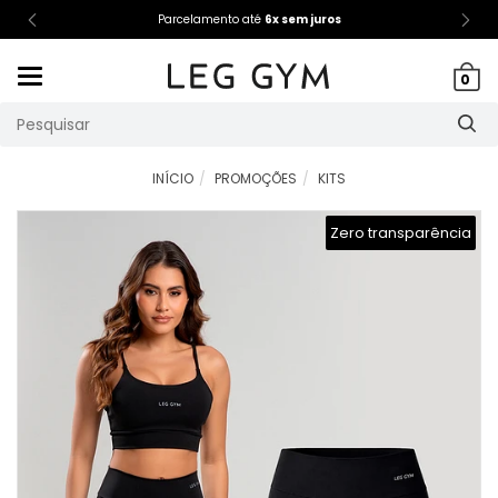
Parcelamento até
6x sem juros
Mudar
0
navegação
INÍCIO
PROMOÇÕES
KITS
Zero transparência