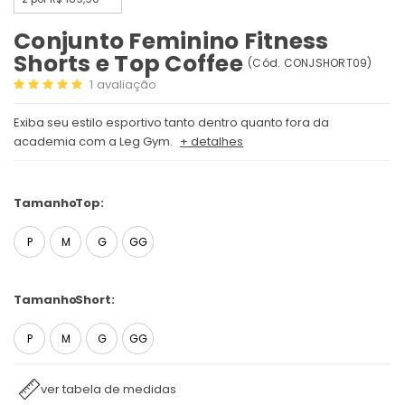
Conjunto Feminino Fitness
Shorts e Top Coffee
(
Cód.
CONJSHORT09
)
1
avaliação
Exiba seu estilo esportivo tanto dentro quanto fora da
academia com a Leg Gym.
+ detalhes
Tamanho
Top:
P
M
G
GG
Tamanho
Short:
P
M
G
GG
ver tabela de medidas