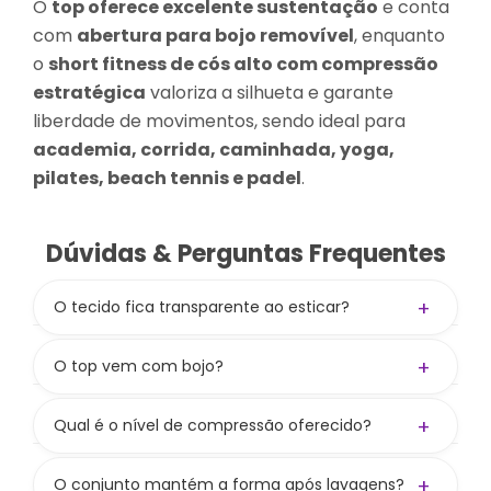
O
top oferece excelente sustentação
e conta
com
abertura para bojo removível
, enquanto
o
short fitness de cós alto com compressão
estratégica
valoriza a silhueta e garante
liberdade de movimentos, sendo ideal para
academia, corrida, caminhada, yoga,
pilates, beach tennis e padel
.
Dúvidas & Perguntas Frequentes
+
O tecido fica transparente ao esticar?
Não! A gramatura de 300 g/m² aliada à
composição
84% PES / 16% PUE
garante zero
+
O top vem com bojo?
transparência.
Não! O top não acompanha bojo, mas tem
entrada para colocar e oferece boa
+
Qual é o nível de compressão oferecido?
sustentação mesmo sem. Bojo vendido
Compressão média a alta, valorizando as curvas
separadamente no site.
e mantendo liberdade nos movimentos.
+
O conjunto mantém a forma após lavagens?