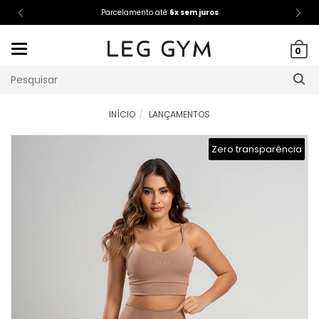
Parcelamento até
6x sem juros
Mudar
0
navegação
INÍCIO
LANÇAMENTOS
Zero transparência