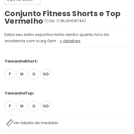
Conjunto Fitness Shorts e Top
Vermelho
(
Cód.
CONJSHORT44
)
Exiba seu estilo esportivo tanto dentro quanto fora da
academia com a Leg Gym.
+ detalhes
Tamanho
Short:
P
M
G
GG
Tamanho
Top:
P
M
G
GG
ver tabela de medidas