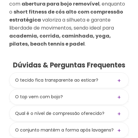
com
abertura para bojo removível
, enquanto
o
short fitness de cós alto com compressão
estratégica
valoriza a silhueta e garante
liberdade de movimentos, sendo ideal para
academia, corrida, caminhada, yoga,
pilates, beach tennis e padel
.
Dúvidas & Perguntas Frequentes
+
O tecido fica transparente ao esticar?
Não! A gramatura de 300 g/m² aliada à
composição
84% PES / 16% PUE
garante zero
+
O top vem com bojo?
transparência.
Não! O top não acompanha bojo, mas tem
entrada para colocar e oferece boa
+
Qual é o nível de compressão oferecido?
sustentação mesmo sem. Bojo vendido
Compressão média a alta, valorizando as curvas
separadamente no site.
e mantendo liberdade nos movimentos.
+
O conjunto mantém a forma após lavagens?