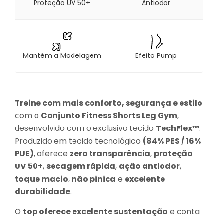
Proteção UV 50+
Antiodor
Mantém a Modelagem
Efeito Pump
Treine com mais conforto, segurança e estilo
com o
Conjunto Fitness Shorts Leg Gym
,
desenvolvido com o exclusivo tecido
TechFlex™
.
Produzido em tecido tecnológico
(84% PES / 16%
PUE)
, oferece
zero transparência
,
proteção
UV 50+
,
secagem rápida
,
ação antiodor
,
toque macio
,
não pinica
e
excelente
durabilidade
.
O
top oferece excelente sustentação
e conta