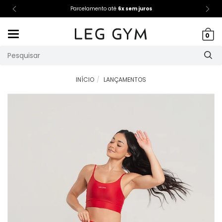
Parcelamento até
6x sem juros
Mudar
0
navegação
INÍCIO
LANÇAMENTOS