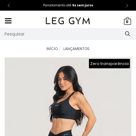
Parcelamento até
6x sem juros
Mudar
0
navegação
INÍCIO
LANÇAMENTOS
Zero transparência