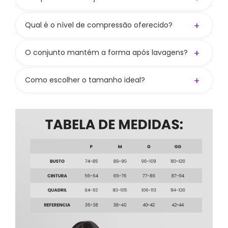
transparência.
Não! O top não acompanha bojo, mas tem
entrada para colocar e oferece boa
+
Qual é o nível de compressão oferecido?
sustentação mesmo sem. Bojo vendido
Compressão média a alta, valorizando as curvas
separadamente no site.
e mantendo liberdade nos movimentos.
+
O conjunto mantém a forma após lavagens?
Sim! Seguindo os cuidados, preserva cor,
firmeza e elasticidade.
+
Como escolher o tamanho ideal?
Consulte nossa tabela de medidas. Se ainda
bater dúvida, nos chame nos canais de
atendimento — ajudamos você a escolher
certinho.