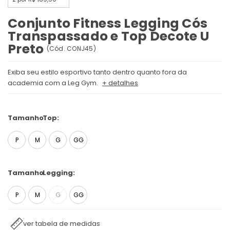
Conjunto Fitness Legging Cós
Transpassado e Top Decote U
Preto
(
Cód.
CONJ45
)
Exiba seu estilo esportivo tanto dentro quanto fora da
academia com a Leg Gym.
+ detalhes
Tamanho
Top:
P
M
G
GG
Tamanho
Legging:
P
M
G
GG
ver tabela de medidas