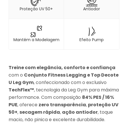
Proteção UV 50+
Antiodor
Mantém a Modelagem
Efeito Pump
Treine com elegância, conforto e confiança
com o
Conjunto Fitness Legging e Top Decote
U Leg Gym
, confeccionado com o exclusivo
TechFlex™
, tecnologia da Leg Gym para máxima
performance. Com composição
84% PES / 16%
PUE
, oferece
zero transparência
,
proteção UV
50+
,
secagem rápida
,
ação antiodor
, toque
macio, não pinica e excelente durabilidade.