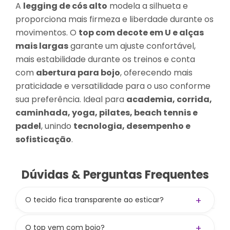
A
legging de cós alto
modela a silhueta e
proporciona mais firmeza e liberdade durante os
movimentos. O
top com decote em U e alças
mais largas
garante um ajuste confortável,
mais estabilidade durante os treinos e conta
com
abertura para bojo
, oferecendo mais
praticidade e versatilidade para o uso conforme
sua preferência. Ideal para
academia, corrida,
caminhada, yoga, pilates, beach tennis e
padel
, unindo
tecnologia, desempenho e
sofisticação
.
Dúvidas & Perguntas Frequentes
+
O tecido fica transparente ao esticar?
Não! A gramatura de 300 g/m² aliada à
composição
84% PES / 16% PUE
garante zero
+
O top vem com bojo?