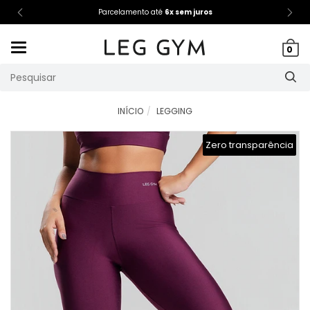
Parcelamento até
6x sem juros
Mudar
0
navegação
INÍCIO
LEGGING
Zero transparência