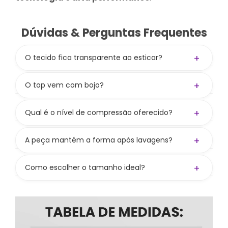
Dúvidas & Perguntas Frequentes
+
O tecido fica transparente ao esticar?
Não! A gramatura de 300 g/m² aliada à
composição
84% PES / 16% PUE
garante zero
+
O top vem com bojo?
transparência.
Não! O top não acompanha bojo, mas tem
entrada para colocar e oferece boa
+
Qual é o nível de compressão oferecido?
sustentação mesmo sem. Bojo vendido
Compressão média a alta, valorizando as curvas
separadamente no site.
e mantendo liberdade nos movimentos.
+
A peça mantém a forma após lavagens?
Sim! Seguindo os cuidados, preserva cor,
firmeza e elasticidade.
+
Como escolher o tamanho ideal?
Consulte nossa tabela de medidas. Se ainda
bater dúvida, nos chame nos canais de
atendimento — ajudamos você a escolher
certinho.