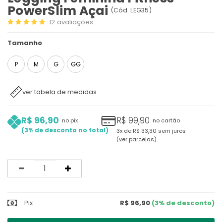
PowerSlim Açai
(
Cód.
LEG35
)
12
avaliações
Tamanho
P
M
G
GG
ver tabela de medidas
R$ 96,90
R$ 99,90
no pix
no cartão
3%
3x
de
R$ 33,30
sem juros
ver parcelas
Quantidade
Pix
R$ 96,90
(3% de desconto)