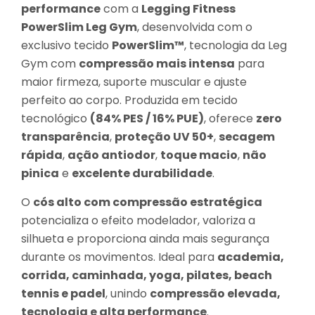
performance
com a
Legging Fitness
PowerSlim Leg Gym
, desenvolvida com o
exclusivo tecido
PowerSlim™
, tecnologia da Leg
Gym com
compressão mais intensa
para
maior firmeza, suporte muscular e ajuste
perfeito ao corpo. Produzida em tecido
tecnológico
(84% PES / 16% PUE)
, oferece
zero
transparência
,
proteção UV 50+
,
secagem
rápida
,
ação antiodor
,
toque macio
,
não
pinica
e
excelente durabilidade
.
O
cós alto com compressão estratégica
potencializa o efeito modelador, valoriza a
silhueta e proporciona ainda mais segurança
durante os movimentos. Ideal para
academia,
corrida, caminhada, yoga, pilates, beach
tennis e padel
, unindo
compressão elevada,
tecnologia e alta performance
.