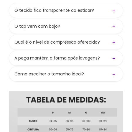
+
O tecido fica transparente ao esticar?
Não! A gramatura de 300 g/m² aliada à
composição
84% PES / 16% PUE
garante zero
+
O top vem com bojo?
transparência.
Não! O top não acompanha bojo, mas tem
entrada para colocar e oferece boa
+
Qual é o nível de compressão oferecido?
sustentação mesmo sem. Bojo vendido
Compressão média a alta, valorizando as curvas
separadamente no site.
e mantendo liberdade nos movimentos.
+
A peça mantém a forma após lavagens?
Sim! Seguindo os cuidados, preserva cor,
firmeza e elasticidade.
+
Como escolher o tamanho ideal?
Consulte nossa tabela de medidas. Se ainda
bater dúvida, nos chame nos canais de
atendimento — ajudamos você a escolher
certinho.