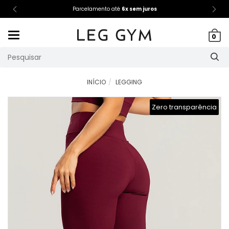
Parcelamento até
6x sem juros
Mudar
0
navegação
INÍCIO
LEGGING
Zero transparência