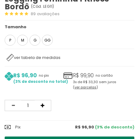
Bordô
(
Cód.
LEG11
)
89
avaliações
Tamanho
P
M
G
GG
ver tabela de medidas
R$ 96,90
R$ 99,90
no pix
no cartão
3%
3x
de
R$ 33,30
sem juros
ver parcelas
Quantidade
Pix
R$ 96,90
(3% de desconto)