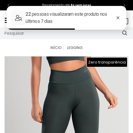
Parcelamento até
6x sem juros
Mudar
0
navegação
INÍCIO
LEGGING
Zero transparência