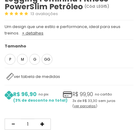
PowerSlim Petróleo
(
Cód.
LEG15
)
13
avaliações
Um design que une estilo e performance, ideal para seus
treinos.
+ detalhes
Tamanho
P
M
G
GG
ver tabela de medidas
R$ 96,90
R$ 99,90
no pix
no cartão
3%
3x
de
R$ 33,30
sem juros
ver parcelas
Quantidade