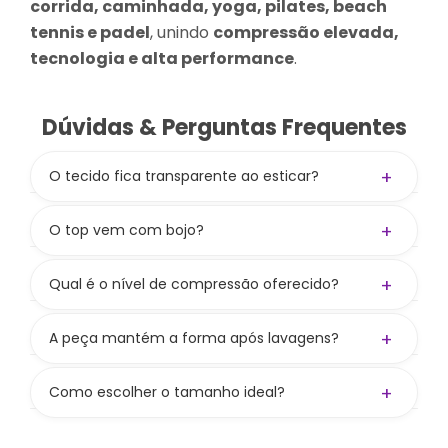
corrida, caminhada, yoga, pilates, beach
tennis e padel
, unindo
compressão elevada,
tecnologia e alta performance
.
Dúvidas & Perguntas Frequentes
+
O tecido fica transparente ao esticar?
Não! A gramatura de 300 g/m² aliada à
composição
84% PES / 16% PUE
garante zero
+
O top vem com bojo?
transparência.
Não! O top não acompanha bojo, mas tem
entrada para colocar e oferece boa
+
Qual é o nível de compressão oferecido?
sustentação mesmo sem. Bojo vendido
Compressão média a alta, valorizando as curvas
separadamente no site.
e mantendo liberdade nos movimentos.
+
A peça mantém a forma após lavagens?
Sim! Seguindo os cuidados, preserva cor,
firmeza e elasticidade.
+
Como escolher o tamanho ideal?
Consulte nossa tabela de medidas. Se ainda
bater dúvida, nos chame nos canais de