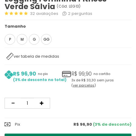
Verde Sálvia
(
Cód.
LEG13
)
32
avaliações
2
perguntas
Tamanho
P
M
G
GG
ver tabela de medidas
R$ 96,90
R$ 99,90
no pix
no cartão
3%
3x
de
R$ 33,30
sem juros
ver parcelas
Quantidade
Pix
R$ 96,90
(3% de desconto)