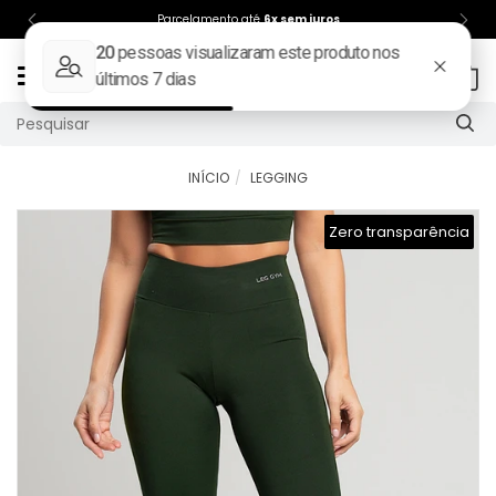
Parcelamento até
6x sem juros
Mudar
0
navegação
INÍCIO
LEGGING
Zero transparência