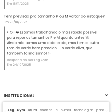
Em 18/11/2025
Tem previsão pro tamanho P ou M voltar ao estoque?
Em 23/10/2025
Oi! ❤️ Estamos trabalhando o mais rápido possível
para repor os tamanhos P e M quanto antes 🚀
Ainda não temos uma data exata, mas temos outro
tom de verde bem parecido — o verde oliva, que
também tá lindíssimo! ✨
Respondido por Leg Gym
Em 24/10/2025
INSTITUCIONAL
Leg Gym
utiliza cookies e outras tecnologias para
ATENDIMENTO