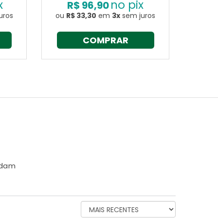
x
no pix
R$ 96,90
R$
uros
ou
R$ 33,30
em
3x
sem juros
ou
R$
COMPRAR
ndam
ORDENAR
AVALIAÇÕES