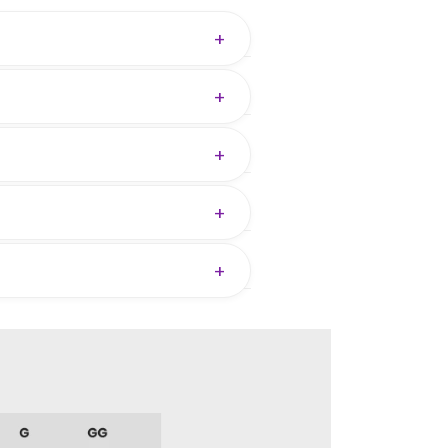
+
o transparência.
+
ferece sustentação natural,
+
+
+
nto — ajudamos você a escolher