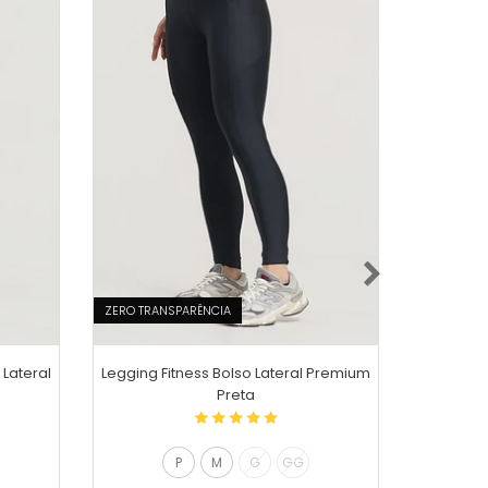
ZERO TRANSPARÊNCIA
ZERO TRAN
 Lateral
Legging Fitness Bolso Lateral Premium
Conj
Preta
Transpass
P
M
G
GG