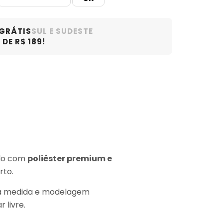
 GRÁTIS
SUL E SUDESTE
DE R$ 189!
ido com
poliéster premium e
rto.
na medida e modelagem
 livre.