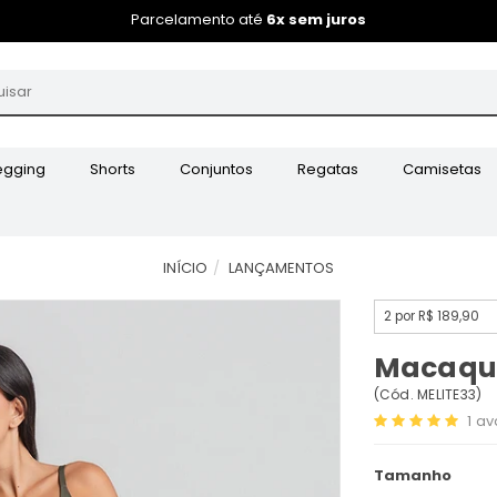
Parcelamento até
6x sem juros
egging
Shorts
Conjuntos
Regatas
Camisetas
INÍCIO
LANÇAMENTOS
2 por R$ 189,90
Macaquin
(
Cód.
MELITE33
)
1
av
Tamanho