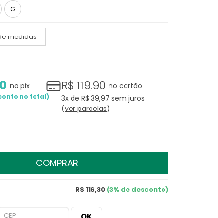
G
 de medidas
30
R$ 119,90
no pix
no cartão
3x
de
R$ 39,97
sem juros
ver parcelas
COMPRAR
R$ 116,30
(3% de desconto)