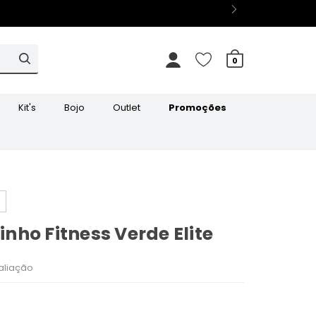
0
Kit's
Bojo
Outlet
Promoções
ho Fitness Verde Elite
aliação