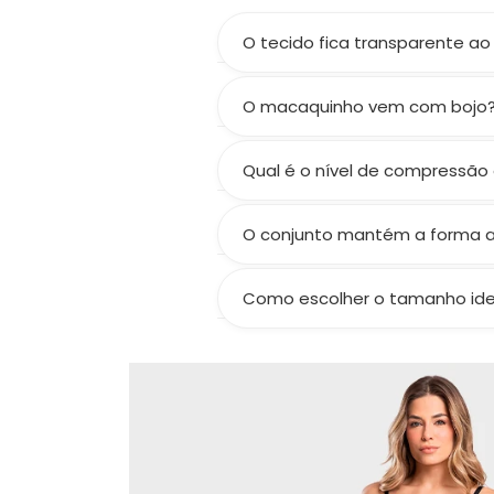
O tecido fica transparente ao
Não! A gramatura de 300 g/m² 
O macaquinho vem com bojo
Não! O macaquinho não acompanh
sem volume extra.
Qual é o nível de compressão
Compressão média a alta, valor
O conjunto mantém a forma 
Sim! Seguindo os cuidados, prese
Como escolher o tamanho ide
Consulte nossa tabela de medid
certinho.