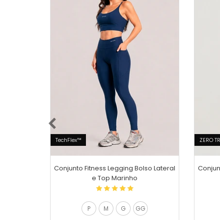
TechFlex™
ZERO T
Conjunto Fitness Legging Bolso Lateral
Conjun
e Top Marinho
P
M
G
GG