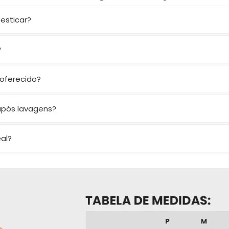
 esticar?
aliada à composição
84% poliéster + 16% elastano
garante zer
?
a bojo e também não possui entrada para bojo externo. Ele o
 oferecido?
izando as curvas e mantendo liberdade nos movimentos.
após lavagens?
rva cor, firmeza e elasticidade.
al?
as. Se ainda bater dúvida, nos chame nos canais de atendime