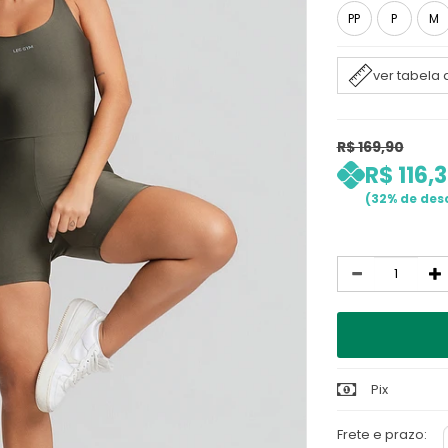
PP
P
M
ver tabela
R$ 169,90
R$ 116,
32%
Quantidade
Pix
Frete e prazo: