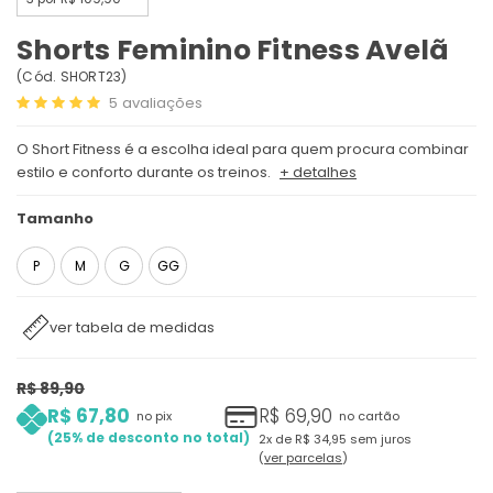
Shorts Feminino Fitness Avelã
(
Cód.
SHORT23
)
5
avaliações
O Short Fitness é a escolha ideal para quem procura combinar
estilo e conforto durante os treinos.
+ detalhes
Tamanho
P
M
G
GG
ver tabela de medidas
R$ 89,90
R$ 67,80
R$ 69,90
no pix
no cartão
25%
2x
de
R$ 34,95
sem juros
ver parcelas