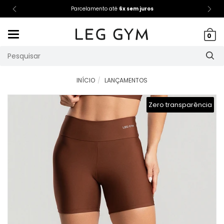
Parcelamento até
6x sem juros
Mudar
0
navegação
INÍCIO
LANÇAMENTOS
Zero transparência