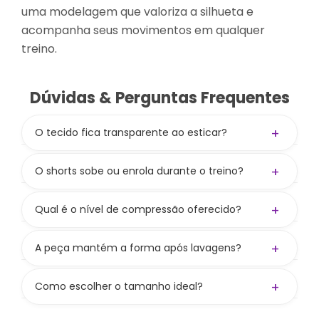
uma modelagem que valoriza a silhueta e
acompanha seus movimentos em qualquer
treino.
Dúvidas & Perguntas Frequentes
+
O tecido fica transparente ao esticar?
Não! A gramatura de 300 g/m² aliada à
composição
84% PES / 16% PUE
garante zero
+
O shorts sobe ou enrola durante o treino?
transparência.
Não! O cós alto com compressão mantém o
shorts firme no lugar, sem subir, enrolar ou
+
Qual é o nível de compressão oferecido?
precisar ficar ajustando durante os
Compressão média a alta, valorizando as curvas
movimentos.
e mantendo liberdade nos movimentos.
+
A peça mantém a forma após lavagens?
Sim! Seguindo os cuidados, preserva cor,
firmeza e elasticidade.
+
Como escolher o tamanho ideal?
Consulte nossa tabela de medidas. Se ainda