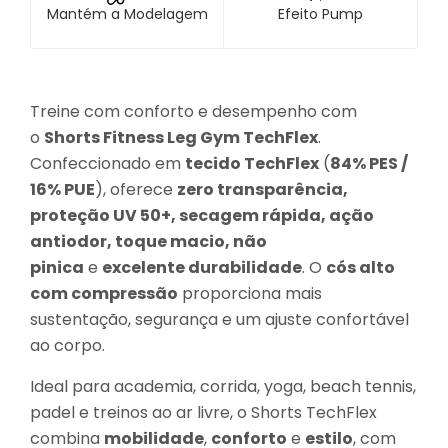
Mantém a Modelagem
Efeito Pump
Treine com conforto e desempenho com
o
Shorts Fitness Leg Gym TechFlex
.
Confeccionado em
tecido TechFlex
(
84% PES /
16% PUE
), oferece
zero transparência,
proteção UV 50+, secagem rápida, ação
antiodor, toque macio, não
pinica
e
excelente durabilidade
. O
cós alto
com compressão
proporciona mais
sustentação, segurança e um ajuste confortável
ao corpo.
Ideal para academia, corrida, yoga, beach tennis,
padel e treinos ao ar livre, o Shorts TechFlex
combina
mobilidade
,
conforto
e
estilo
, com