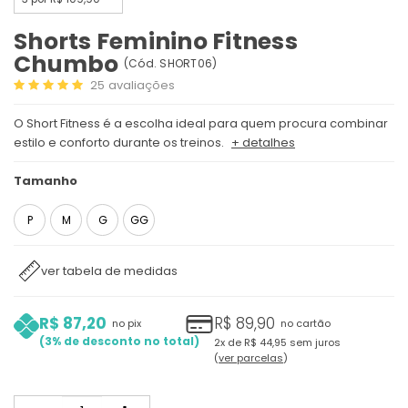
Shorts Feminino Fitness
Chumbo
(
Cód.
SHORT06
)
25
avaliações
O Short Fitness é a escolha ideal para quem procura combinar
estilo e conforto durante os treinos.
+ detalhes
Tamanho
P
M
G
GG
ver tabela de medidas
R$ 87,20
R$ 89,90
no pix
no cartão
3%
2x
de
R$ 44,95
sem juros
ver parcelas