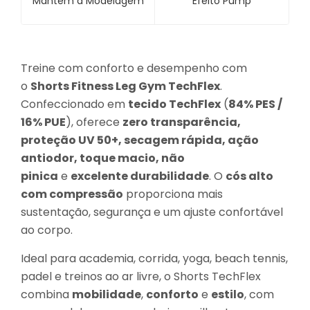
Mantém a Modelagem
Efeito Pump
Treine com conforto e desempenho com
o
Shorts Fitness Leg Gym TechFlex
.
Confeccionado em
tecido TechFlex
(
84% PES /
16% PUE
), oferece
zero transparência,
proteção UV 50+, secagem rápida, ação
antiodor, toque macio, não
pinica
e
excelente durabilidade
. O
cós alto
com compressão
proporciona mais
sustentação, segurança e um ajuste confortável
ao corpo.
Ideal para academia, corrida, yoga, beach tennis,
padel e treinos ao ar livre, o Shorts TechFlex
combina
mobilidade
,
conforto
e
estilo
, com