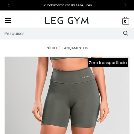
Parcelamento até
6x sem juros
Mudar
0
navegação
INÍCIO
LANÇAMENTOS
Zero transparência