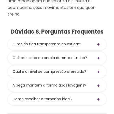
uma modelagem que valoriza a silhueta e
acompanha seus movimentos em qualquer
treino.
Dúvidas & Perguntas Frequentes
+
O tecido fica transparente ao esticar?
Não! A gramatura de 300 g/m² aliada à
composição
84% PES / 16% PUE
garante zero
+
O shorts sobe ou enrola durante o treino?
transparência.
Não! O cós alto com compressão mantém o
shorts firme no lugar, sem subir, enrolar ou
+
Qual é o nível de compressão oferecido?
precisar ficar ajustando durante os
Compressão média a alta, valorizando as curvas
movimentos.
e mantendo liberdade nos movimentos.
+
A peça mantém a forma após lavagens?
Sim! Seguindo os cuidados, preserva cor,
firmeza e elasticidade.
+
Como escolher o tamanho ideal?
Consulte nossa tabela de medidas. Se ainda
bater dúvida, nos chame nos canais de