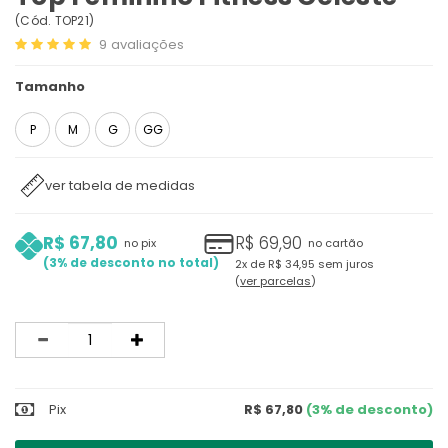
(
Cód.
TOP21
)
9
avaliações
Tamanho
P
M
G
GG
ver tabela de medidas
R$ 67,80
R$ 69,90
no pix
no cartão
3%
2x
de
R$ 34,95
sem juros
ver parcelas
Quantidade
Pix
R$ 67,80
(3% de desconto)