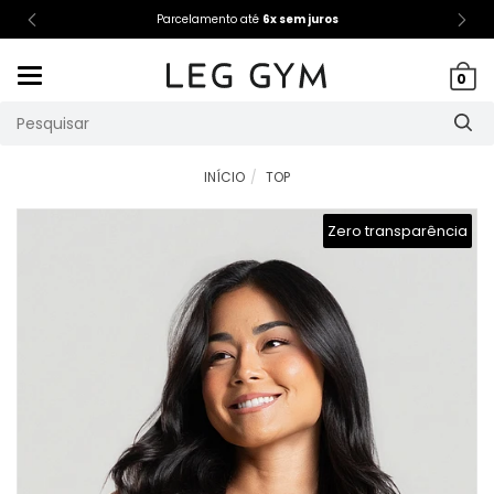
Parcelamento até
6x sem juros
Mudar
0
navegação
INÍCIO
TOP
Zero transparência