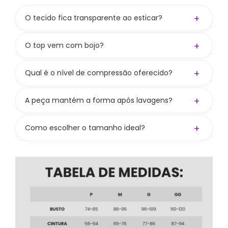
+
O tecido fica transparente ao esticar?
Não! A gramatura de 300 g/m² aliada à
composição
84% PES / 16% PUE
garante zero
+
O top vem com bojo?
transparência.
Não! O top não acompanha bojo, mas tem
entrada para colocar e oferece boa
+
Qual é o nível de compressão oferecido?
sustentação mesmo sem. Bojo vendido
Compressão média a alta, valorizando as curvas
separadamente no site.
e mantendo liberdade nos movimentos.
+
A peça mantém a forma após lavagens?
Sim! Seguindo os cuidados, preserva cor,
firmeza e elasticidade.
+
Como escolher o tamanho ideal?
Consulte nossa tabela de medidas. Se ainda
bater dúvida, nos chame nos canais de
atendimento — ajudamos você a escolher
certinho.