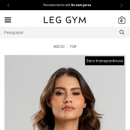
Parcelamento até
6x sem juros
Mudar
0
navegação
INÍCIO
TOP
Zero transparência