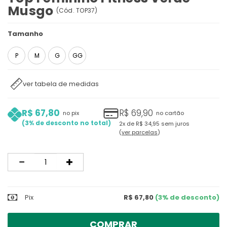
Musgo
(
Cód.
TOP37
)
Tamanho
P
M
G
GG
ver tabela de medidas
R$ 67,80
R$ 69,90
no pix
no cartão
3%
2x
de
R$ 34,95
sem juros
ver parcelas
Quantidade
Pix
R$ 67,80
(3% de desconto)
COMPRAR