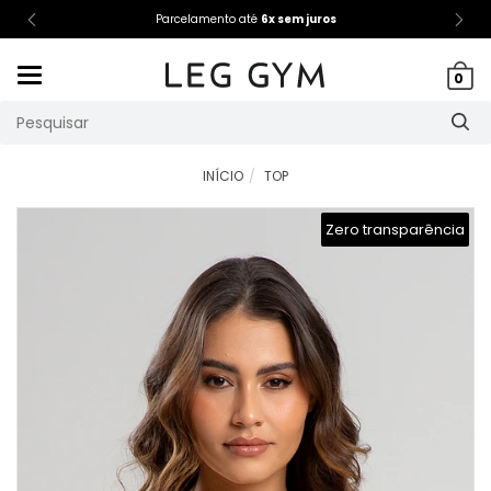
Parcelamento até
6x sem juros
Mudar
0
navegação
INÍCIO
TOP
Zero transparência