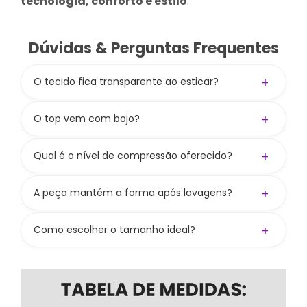
tecnologia, conforto e estilo
.
Dúvidas & Perguntas Frequentes
+
O tecido fica transparente ao esticar?
Não! A gramatura de 300 g/m² aliada à
composição
84% PES / 16% PUE
garante zero
+
O top vem com bojo?
transparência.
Não! O top não acompanha bojo, mas tem
entrada para colocar e oferece boa
+
Qual é o nível de compressão oferecido?
sustentação mesmo sem. Bojo vendido
Compressão média a alta, valorizando as curvas
separadamente no site.
e mantendo liberdade nos movimentos.
+
A peça mantém a forma após lavagens?
Sim! Seguindo os cuidados, preserva cor,
firmeza e elasticidade.
+
Como escolher o tamanho ideal?
Consulte nossa tabela de medidas. Se ainda
bater dúvida, nos chame nos canais de
atendimento — ajudamos você a escolher
certinho.