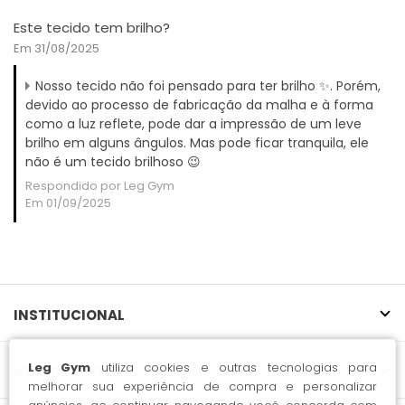
Este tecido tem brilho?
Em 31/08/2025
Nosso tecido não foi pensado para ter brilho ✨. Porém,
devido ao processo de fabricação da malha e à forma
como a luz reflete, pode dar a impressão de um leve
brilho em alguns ângulos. Mas pode ficar tranquila, ele
não é um tecido brilhoso 😉
Respondido por Leg Gym
Em 01/09/2025
INSTITUCIONAL
Leg Gym
utiliza cookies e outras tecnologias para
ATENDIMENTO
melhorar sua experiência de compra e personalizar