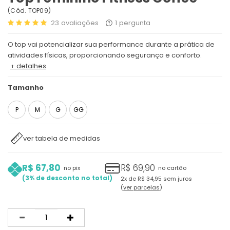
(
Cód.
TOP09
)
23
avaliações
1
pergunta
O top vai potencializar sua performance durante a prática de
atividades físicas, proporcionando segurança e conforto.
+ detalhes
Tamanho
P
M
G
GG
ver tabela de medidas
R$ 67,80
R$ 69,90
no pix
no cartão
3%
2x
de
R$ 34,95
sem juros
ver parcelas
Quantidade