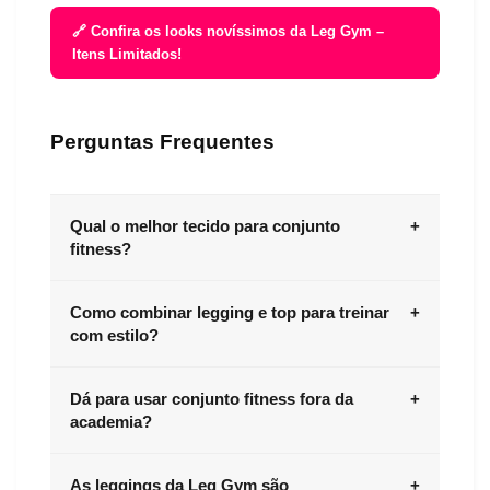
🔗 Confira os looks novíssimos da Leg Gym –
Itens Limitados!
Perguntas Frequentes
Qual o melhor tecido para conjunto
+
fitness?
O ideal é apostar em tecidos tecnológicos com
Como combinar legging e top para treinar
+
boa compressão, elasticidade e respirabilidade,
com estilo?
como poliamida com elastano. Eles garantem
conforto, sustentação e secagem rápida.
A dica é escolher cores que se complementam ou
Dá para usar conjunto fitness fora da
+
apostar em conjuntos monocromáticos. Estampas
academia?
discretas, recortes estratégicos e tecidos com
brilho também ajudam a destacar o visual.
Sim! Os conjuntos fitness são super versáteis.
As leggings da Leg Gym são
+